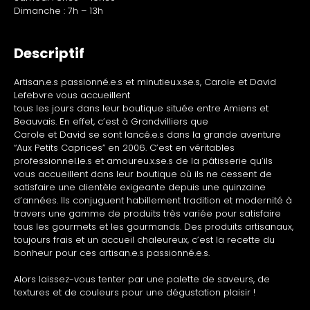
Dimanche : 7h – 13h
Descriptif
Artisan.e.s passionné.e.s et minutieu.x.se.s, Carole et David
Lefebvre vous accueillent
tous les jours dans leur boutique située entre Amiens et
Beauvais. En effet, c’est à Grandvilliers que
Carole et David se sont lancé.e.s dans la grande aventure
“Aux Petits Caprices” en 2006. C’est en véritables
professionnel.le.s et amoureu.x.se.s de la pâtisserie qu’ils
vous accueillent dans leur boutique où ils ne cessent de
satisfaire une clientèle exigeante depuis une quinzaine
d’années. Ils conjuguent habillement tradition et modernité à
travers une gamme de produits très variée pour satisfaire
tous les gourmets et les gourmands. Des produits artisanaux,
toujours frais et un accueil chaleureux, c’est la recette du
bonheur pour ces artisan.e.s passionné.e.s.
Alors laissez-vous tenter par une palette de saveurs, de
textures et de couleurs pour une dégustation plaisir !