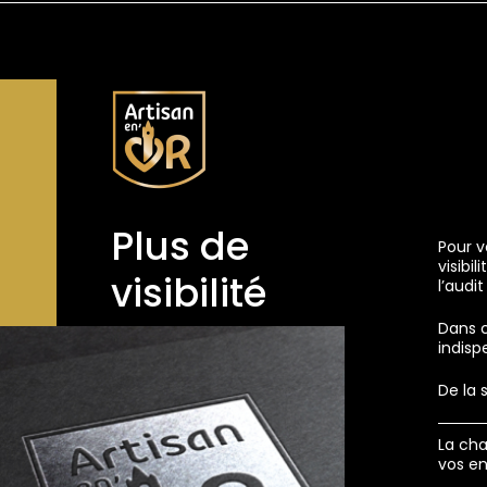
Plus de
Pour 
visibi
visibilité
l’audi
Dans c
indisp
De la 
La cha
vos e