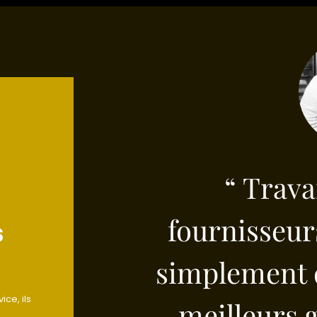
“ Trava
fournisseurs
s
simplement 
ice, ils
meilleurs g