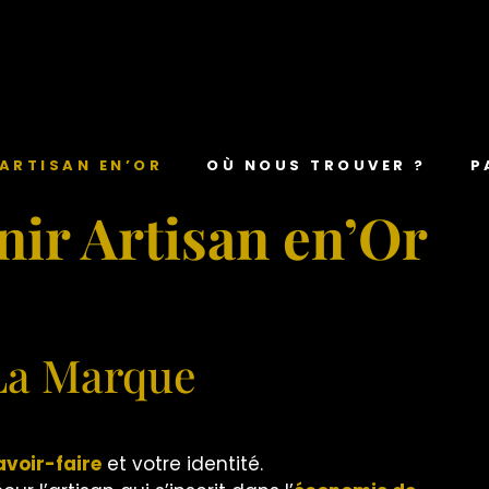
 ARTISAN EN’OR
OÙ NOUS TROUVER ?
P
ir Artisan en’Or
La Marque
avoir-faire
et votre identité.