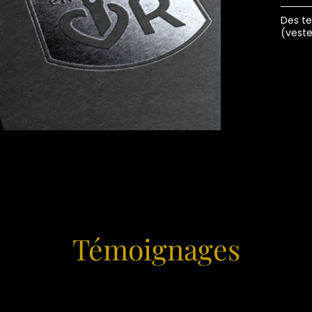
Des te
(veste
Témoignages